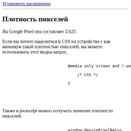
Установить расширение
Плотность пикселей
На Google Pixel она составляет
2.625
Если вы хотите нацелиться в CSS на устройства с как
минимум такой плотностью пикселей, вы можете
использовать этот медиа-запрос.
@media
 only 
screen
 and (-we
/* CSS */
                            }

Также в javascript можно получить значение плотности
пикселей.
                            window.
devicePixelRatio