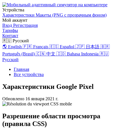
Устройства
Характеристики
Макеты (PNG с прозрачным фоном)
Мой аккаунт
Вход
Регистрация
Тарифы
Контакт
🇷🇺 Русский
🌎 English
🇫🇷 Français
🇪🇸 Español
🇯🇵 日本語
🇧🇷
Português (Brasil)
🇨🇳 中文
🇮🇩 Bahasa Indonesia
🇷🇺
Русский
Главная
Все устройства
Характеристики Google Pixel
Обновлено
16 января 2021 г.
Разрешение области просмотра
(правила CSS)