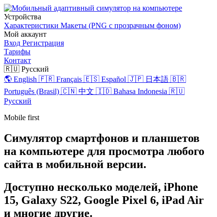
Устройства
Характеристики
Макеты (PNG с прозрачным фоном)
Мой аккаунт
Вход
Регистрация
Тарифы
Контакт
🇷🇺 Русский
🌎 English
🇫🇷 Français
🇪🇸 Español
🇯🇵 日本語
🇧🇷
Português (Brasil)
🇨🇳 中文
🇮🇩 Bahasa Indonesia
🇷🇺
Русский
Mobile
first
Симулятор смартфонов и планшетов
на компьютере для просмотра любого
сайта в мобильной версии.
Доступно несколько моделей, iPhone
15, Galaxy S22, Google Pixel 6, iPad Air
и многие другие.