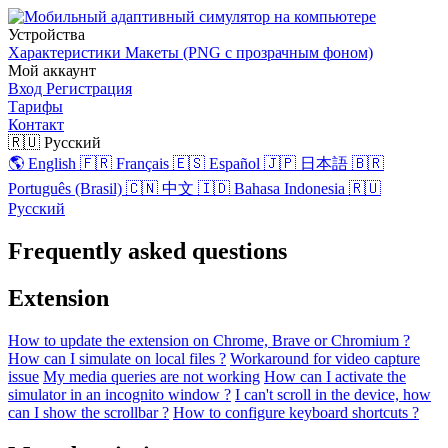
Устройства
Характеристики
Макеты (PNG с прозрачным фоном)
Мой аккаунт
Вход
Регистрация
Тарифы
Контакт
🇷🇺 Русский
🌎 English
🇫🇷 Français
🇪🇸 Español
🇯🇵 日本語
🇧🇷
Português (Brasil)
🇨🇳 中文
🇮🇩 Bahasa Indonesia
🇷🇺
Русский
Frequently asked questions
Extension
How to update the extension on Chrome, Brave or Chromium ?
How can I simulate on local files ?
Workaround for video capture
issue
My media queries are not working
How can I activate the
simulator in an incognito window ?
I can't scroll in the device, how
can I show the scrollbar ?
How to configure keyboard shortcuts ?