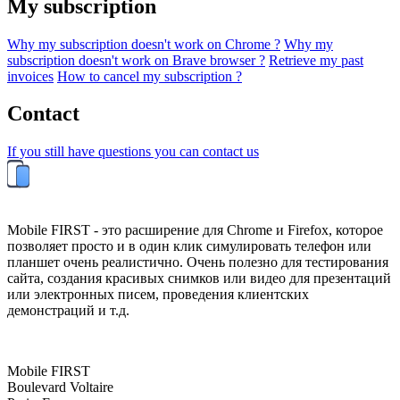
My subscription
Why my subscription doesn't work on Chrome ?
Why my
subscription doesn't work on Brave browser ?
Retrieve my past
invoices
How to cancel my subscription ?
Contact
If you still have questions you can contact us
Mobile FIRST - это расширение для Chrome и Firefox, которое
позволяет просто и в один клик симулировать телефон или
планшет очень реалистично. Очень полезно для тестирования
сайта, создания красивых снимков или видео для презентаций
или электронных писем, проведения клиентских
демонстраций и т.д.
Mobile FIRST
Boulevard Voltaire