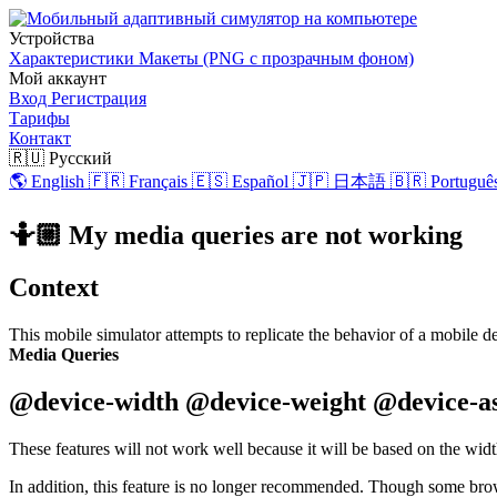
Устройства
Характеристики
Макеты (PNG с прозрачным фоном)
Мой аккаунт
Вход
Регистрация
Тарифы
Контакт
🇷🇺 Русский
🌎 English
🇫🇷 Français
🇪🇸 Español
🇯🇵 日本語
🇧🇷 Português
🤷🏼 My media queries are not working
Context
This mobile simulator attempts to replicate the behavior of a mobile d
Media Queries
@device-width @device-weight @device-as
These features will not work well because it will be based on the widt
In addition, this feature is no longer recommended. Though some brows