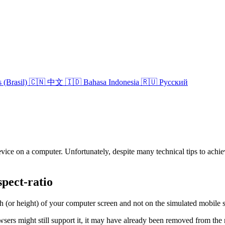
 (Brasil)
🇨🇳 中文
🇮🇩 Bahasa Indonesia
🇷🇺 Русский
evice on a computer. Unfortunately, despite many technical tips to achi
pect-ratio
h (or height) of your computer screen and not on the simulated mobile sc
ers might still support it, it may have already been removed from the 