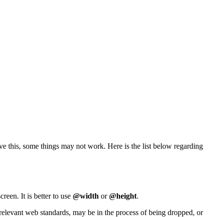
eve this, some things may not work. Here is the list below regarding
reen. It is better to use
@width
or
@height
.
relevant web standards, may be in the process of being dropped, or