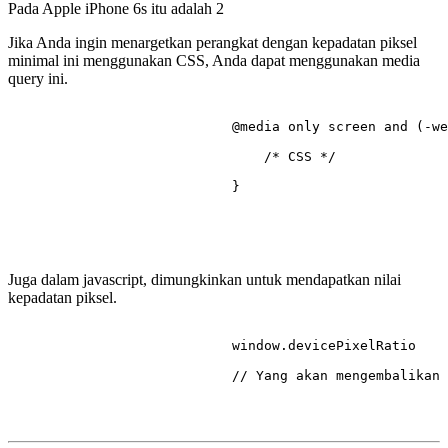
Pada Apple iPhone 6s itu adalah
2
Jika Anda ingin menargetkan perangkat dengan kepadatan piksel
minimal ini menggunakan CSS, Anda dapat menggunakan media
query ini.
@media
 only 
screen
 and (-we
/* CSS */
                            }

Juga dalam javascript, dimungkinkan untuk mendapatkan nilai
kepadatan piksel.
                            window.
devicePixelRatio
// Yang akan mengembalikan 