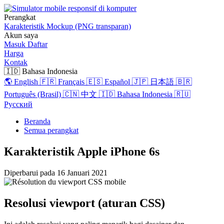
Perangkat
Karakteristik
Mockup (PNG transparan)
Akun saya
Masuk
Daftar
Harga
Kontak
🇮🇩 Bahasa Indonesia
🌎 English
🇫🇷 Français
🇪🇸 Español
🇯🇵 日本語
🇧🇷
Português (Brasil)
🇨🇳 中文
🇮🇩 Bahasa Indonesia
🇷🇺
Русский
Beranda
Semua perangkat
Karakteristik Apple iPhone 6s
Diperbarui pada
16 Januari 2021
Resolusi viewport (aturan CSS)