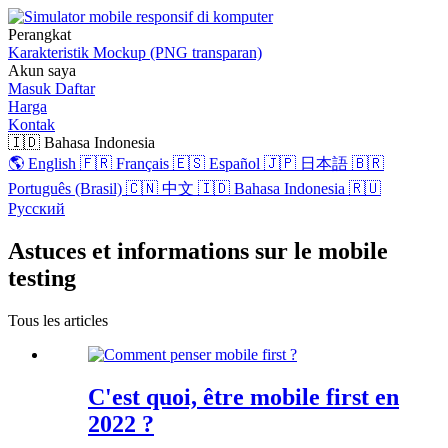
Perangkat
Karakteristik
Mockup (PNG transparan)
Akun saya
Masuk
Daftar
Harga
Kontak
🇮🇩 Bahasa Indonesia
🌎 English
🇫🇷 Français
🇪🇸 Español
🇯🇵 日本語
🇧🇷
Português (Brasil)
🇨🇳 中文
🇮🇩 Bahasa Indonesia
🇷🇺
Русский
Astuces et informations sur le mobile
testing
Tous les articles
C'est quoi, être mobile first en
2022 ?