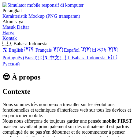
Perangkat
Karakteristik
Mockup (PNG transparan)
Akun saya
Masuk
Daftar
Harga
Kontak
🇮🇩 Bahasa Indonesia
🌎 English
🇫🇷 Français
🇪🇸 Español
🇯🇵 日本語
🇧🇷
Português (Brasil)
🇨🇳 中文
🇮🇩 Bahasa Indonesia
🇷🇺
Русский
😎 À propos
Contexte
Nous sommes très nombreux a travailler sur les évolutions
fonctionnelles et techniques d'interfaces web sur tous les devices et
en particulier mobile.
Nous nous efforçons de toujours garder une pensée
mobile FIRST
mais en travaillant principalement sur des ordinateurs il est parfois
compliqué de ne pas s'en détourner et de recommencer à penser