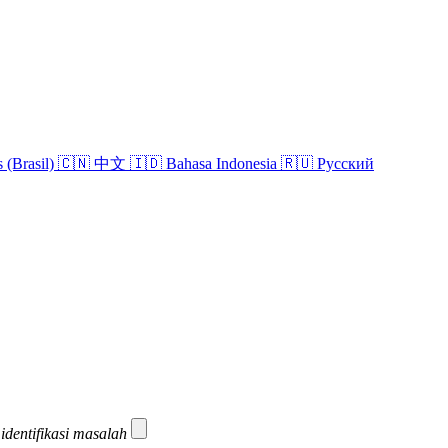
 (Brasil)
🇨🇳 中文
🇮🇩 Bahasa Indonesia
🇷🇺 Русский
dentifikasi masalah