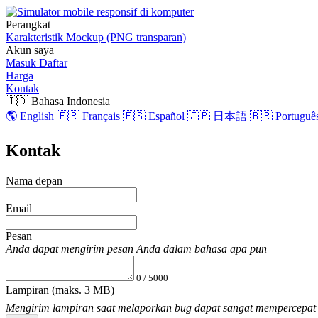
Perangkat
Karakteristik
Mockup (PNG transparan)
Akun saya
Masuk
Daftar
Harga
Kontak
🇮🇩 Bahasa Indonesia
🌎 English
🇫🇷 Français
🇪🇸 Español
🇯🇵 日本語
🇧🇷 Português
Kontak
Nama depan
Email
Pesan
Anda dapat mengirim pesan Anda dalam bahasa apa pun
0 / 5000
Lampiran
(maks. 3 MB)
Mengirim lampiran saat melaporkan bug dapat sangat mempercepat i