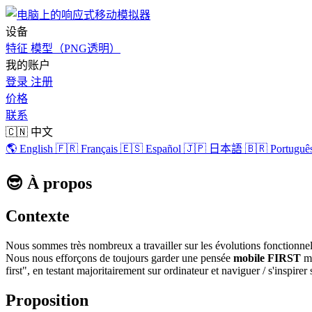
设备
特征
模型（PNG透明）
我的账户
登录
注册
价格
联系
🇨🇳 中文
🌎 English
🇫🇷 Français
🇪🇸 Español
🇯🇵 日本語
🇧🇷 Português
😎 À propos
Contexte
Nous sommes très nombreux a travailler sur les évolutions fonctionnelle
Nous nous efforçons de toujours garder une pensée
mobile FIRST
ma
first", en testant majoritairement sur ordinateur et naviguer / s'inspirer
Proposition