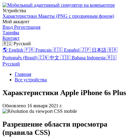
Устройства
Характеристики
Макеты (PNG с прозрачным фоном)
Мой аккаунт
Вход
Регистрация
Тарифы
Контакт
🇷🇺 Русский
🌎 English
🇫🇷 Français
🇪🇸 Español
🇯🇵 日本語
🇧🇷
Português (Brasil)
🇨🇳 中文
🇮🇩 Bahasa Indonesia
🇷🇺
Русский
Главная
Все устройства
Характеристики Apple iPhone 6s Plus
Обновлено
16 января 2021 г.
Разрешение области просмотра
(правила CSS)