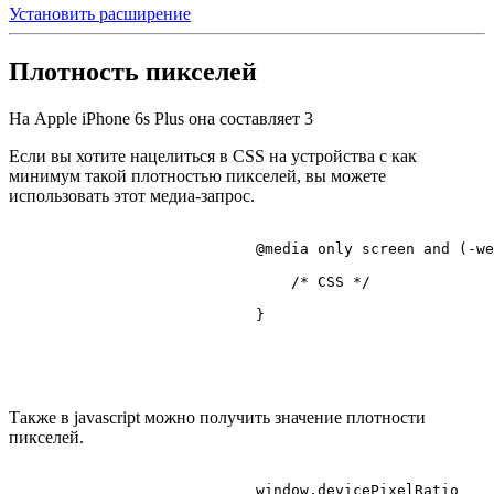
Установить расширение
Плотность пикселей
На Apple iPhone 6s Plus она составляет
3
Если вы хотите нацелиться в CSS на устройства с как
минимум такой плотностью пикселей, вы можете
использовать этот медиа-запрос.
@media
 only 
screen
 and (-we
/* CSS */
                            }

Также в javascript можно получить значение плотности
пикселей.
                            window.
devicePixelRatio