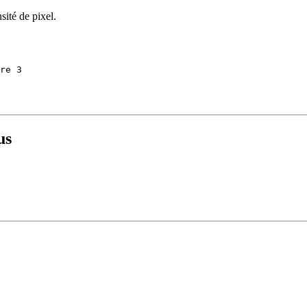
sité de pixel.
re 3
us