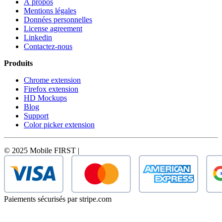
À propos
Mentions légales
Données personnelles
License agreement
Linkedin
Contactez-nous
Produits
Chrome extension
Firefox extension
HD Mockups
Blog
Support
Color picker extension
© 2025 Mobile FIRST |
Paiements sécurisés par stripe.com