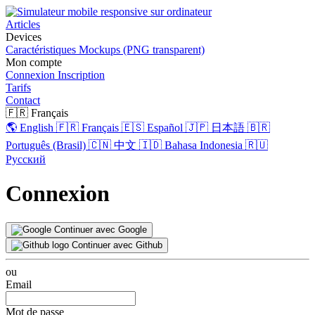
Articles
Devices
Caractéristiques
Mockups (PNG transparent)
Mon compte
Connexion
Inscription
Tarifs
Contact
🇫🇷 Français
🌎 English
🇫🇷 Français
🇪🇸 Español
🇯🇵 日本語
🇧🇷
Português (Brasil)
🇨🇳 中文
🇮🇩 Bahasa Indonesia
🇷🇺
Русский
Connexion
Continuer avec Google
Continuer avec Github
ou
Email
Mot de passe