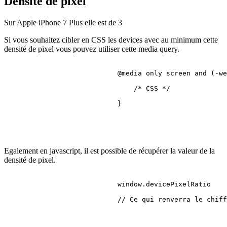
Densité de pixel
Sur Apple iPhone 7 Plus elle est de
3
Si vous souhaitez cibler en CSS les devices avec au minimum cette
densité de pixel vous pouvez utiliser cette media query.
@media
 only 
screen
 and (-we
/* CSS */
                            }

Egalement en javascript, il est possible de récupérer la valeur de la
densité de pixel.
                            window.
devicePixelRatio
// Ce qui renverra le chiff