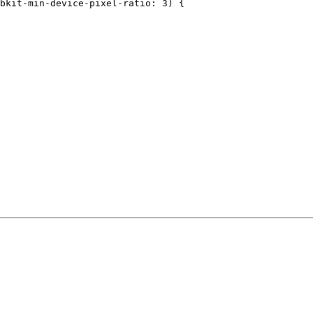
bkit-min-device-pixel-ratio: 
3
) {