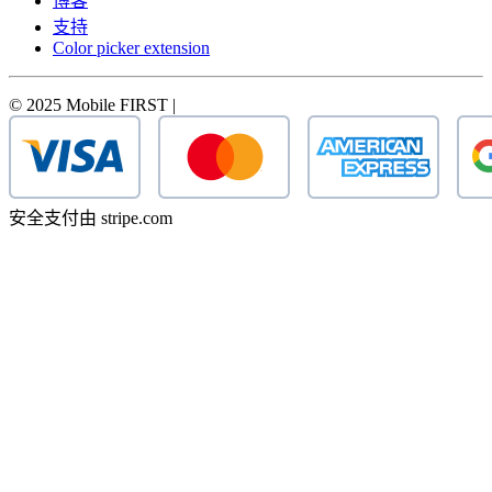
博客
支持
Color picker extension
© 2025 Mobile FIRST |
安全支付由 stripe.com