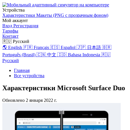
Устройства
Характеристики
Макеты (PNG с прозрачным фоном)
Мой аккаунт
Вход
Регистрация
Тарифы
Контакт
🇷🇺 Русский
🌎 English
🇫🇷 Français
🇪🇸 Español
🇯🇵 日本語
🇧🇷
Português (Brasil)
🇨🇳 中文
🇮🇩 Bahasa Indonesia
🇷🇺
Русский
Главная
Все устройства
Характеристики Microsoft Surface Duo
Обновлено
2 января 2022 г.