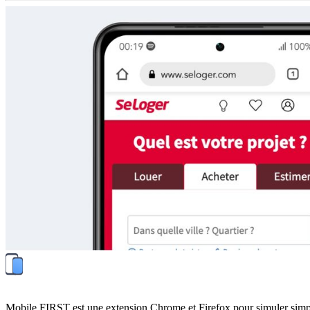
Mobile FIRST est une extension Chrome et Firefox pour simuler simplemen