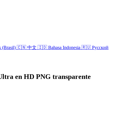
 (Brasil)
🇨🇳 中文
🇮🇩 Bahasa Indonesia
🇷🇺 Русский
Ultra en HD PNG transparente