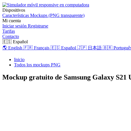
Dispositivos
Características
Mockups (PNG transparente)
Mi cuenta
Iniciar sesión
Registrarse
Tarifas
Contacto
🇪🇸 Español
🌎 English
🇫🇷 Français
🇪🇸 Español
🇯🇵 日本語
🇧🇷 Português
Inicio
Todos los mockups PNG
Mockup gratuito de Samsung Galaxy S21 