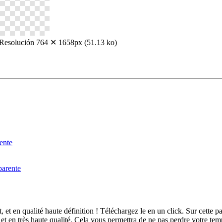
Resolución 764 ✕ 1658px (51.13 ko)
et en qualité haute définition ! Téléchargez le en un click. Sur cett
 en très haute qualité. Cela vous permettra de ne pas perdre votre tem