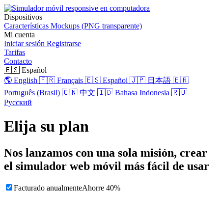
Dispositivos
Características
Mockups (PNG transparente)
Mi cuenta
Iniciar sesión
Registrarse
Tarifas
Contacto
🇪🇸 Español
🌎 English
🇫🇷 Français
🇪🇸 Español
🇯🇵 日本語
🇧🇷
Português (Brasil)
🇨🇳 中文
🇮🇩 Bahasa Indonesia
🇷🇺
Русский
Elija su plan
Nos lanzamos con una sola misión, crear
el simulador web móvil más fácil de usar
Facturado anualmente
Ahorre 40%