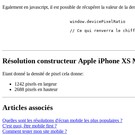
Egalement en javascript, il est possible de récupérer la valeur de la den
                            window.
devicePixelRatio
// Ce qui renverra le chiff
Résolution constructeur Apple iPhone XS
Etant donné la densité de pixel cela donne:
1242 pixels en largeur
2688 pixels en hauteur
Articles associés
Quelles sont les résolutions d'écran mobile les plus populaires ?
C'est quoi, être mobile first ?
Comment tester mon site mobile ?