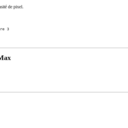
sité de pixel.
re 3
 Max