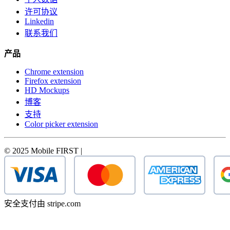
许可协议
Linkedin
联系我们
产品
Chrome extension
Firefox extension
HD Mockups
博客
支持
Color picker extension
© 2025 Mobile FIRST |
安全支付由 stripe.com