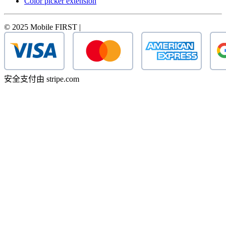
Color picker extension
© 2025 Mobile FIRST |
安全支付由 stripe.com