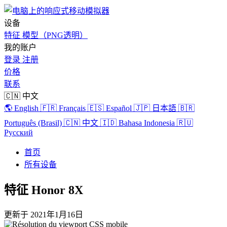
设备
特征
模型（PNG透明）
我的账户
登录
注册
价格
联系
🇨🇳 中文
🌎 English
🇫🇷 Français
🇪🇸 Español
🇯🇵 日本語
🇧🇷
Português (Brasil)
🇨🇳 中文
🇮🇩 Bahasa Indonesia
🇷🇺
Русский
首页
所有设备
特征 Honor 8X
更新于
2021年1月16日