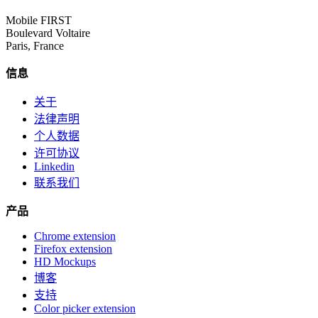
Mobile FIRST
Boulevard Voltaire
Paris, France
信息
关于
法律声明
个人数据
许可协议
Linkedin
联系我们
产品
Chrome extension
Firefox extension
HD Mockups
博客
支持
Color picker extension