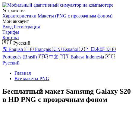
Устройства
Характеристики
Макеты (PNG с прозрачным фоном)
Мой аккаунт
Вход
Регистрация
Тарифы
Контакт
🇷🇺 Русский
🌎 English
🇫🇷 Français
🇪🇸 Español
🇯🇵 日本語
🇧🇷
Português (Brasil)
🇨🇳 中文
🇮🇩 Bahasa Indonesia
🇷🇺
Русский
Главная
Все макеты PNG
Бесплатный макет Samsung Galaxy S20
в HD PNG с прозрачным фоном