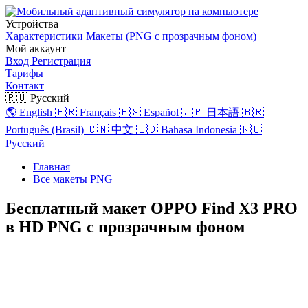
Устройства
Характеристики
Макеты (PNG с прозрачным фоном)
Мой аккаунт
Вход
Регистрация
Тарифы
Контакт
🇷🇺 Русский
🌎 English
🇫🇷 Français
🇪🇸 Español
🇯🇵 日本語
🇧🇷
Português (Brasil)
🇨🇳 中文
🇮🇩 Bahasa Indonesia
🇷🇺
Русский
Главная
Все макеты PNG
Бесплатный макет OPPO Find X3 PRO
в HD PNG с прозрачным фоном