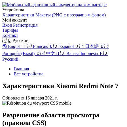
Устройства
Характеристики
Макеты (PNG с прозрачным фоном)
Мой аккаунт
Вход
Регистрация
Тарифы
Контакт
🇷🇺 Русский
🌎 English
🇫🇷 Français
🇪🇸 Español
🇯🇵 日本語
🇧🇷
Português (Brasil)
🇨🇳 中文
🇮🇩 Bahasa Indonesia
🇷🇺
Русский
Главная
Все устройства
Характеристики Xiaomi Redmi Note 7
Обновлено
16 января 2021 г.
Разрешение области просмотра
(правила CSS)