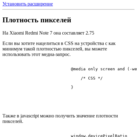
Установить расширение
Плотность пикселей
На Xiaomi Redmi Note 7 она составляет
2.75
Если вы хотите нацелиться в CSS на устройства с как
минимум такой плотностью пикселей, вы можете
использовать этот медиа-запрос.
@media
 only 
screen
 and (-we
/* CSS */
                            }

Также в javascript можно получить значение плотности
пикселей.
                            window.
devicePixelRatio