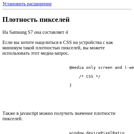
Установить расширение
Плотность пикселей
На Samsung S7 она составляет
4
Если вы хотите нацелиться в CSS на устройства с как
минимум такой плотностью пикселей, вы можете
использовать этот медиа-запрос.
@media
 only 
screen
 and (-we
/* CSS */
                            }

Также в javascript можно получить значение плотности
пикселей.
                            window.
devicePixelRatio