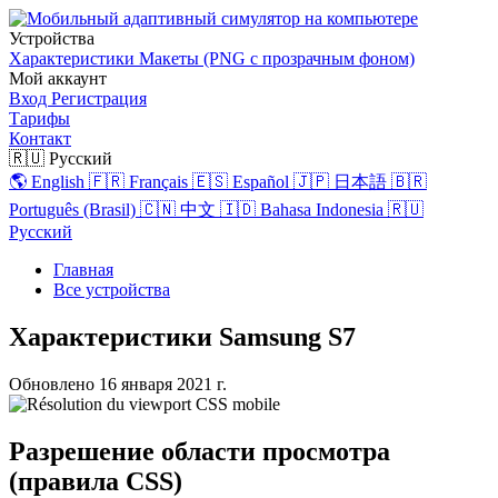
Устройства
Характеристики
Макеты (PNG с прозрачным фоном)
Мой аккаунт
Вход
Регистрация
Тарифы
Контакт
🇷🇺 Русский
🌎 English
🇫🇷 Français
🇪🇸 Español
🇯🇵 日本語
🇧🇷
Português (Brasil)
🇨🇳 中文
🇮🇩 Bahasa Indonesia
🇷🇺
Русский
Главная
Все устройства
Характеристики Samsung S7
Обновлено
16 января 2021 г.
Разрешение области просмотра
(правила CSS)