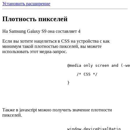
Установить расширение
Плотность пикселей
На Samsung Galaxy S9 она составляет
4
Если вы хотите нацелиться в CSS на устройства с как
минимум такой плотностью пикселей, вы можете
использовать этот медиа-запрос.
@media
 only 
screen
 and (-we
/* CSS */
                            }

Также в javascript можно получить значение плотности
пикселей.
                            window.
devicePixelRatio