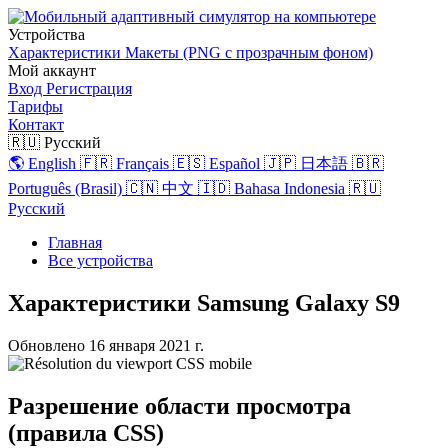
Устройства
Характеристики
Макеты (PNG с прозрачным фоном)
Мой аккаунт
Вход
Регистрация
Тарифы
Контакт
🇷🇺 Русский
🌎 English
🇫🇷 Français
🇪🇸 Español
🇯🇵 日本語
🇧🇷
Português (Brasil)
🇨🇳 中文
🇮🇩 Bahasa Indonesia
🇷🇺
Русский
Главная
Все устройства
Характеристики Samsung Galaxy S9
Обновлено
16 января 2021 г.
Разрешение области просмотра
(правила CSS)