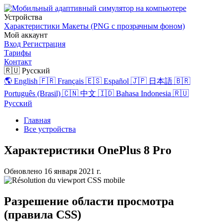
Устройства
Характеристики
Макеты (PNG с прозрачным фоном)
Мой аккаунт
Вход
Регистрация
Тарифы
Контакт
🇷🇺 Русский
🌎 English
🇫🇷 Français
🇪🇸 Español
🇯🇵 日本語
🇧🇷
Português (Brasil)
🇨🇳 中文
🇮🇩 Bahasa Indonesia
🇷🇺
Русский
Главная
Все устройства
Характеристики OnePlus 8 Pro
Обновлено
16 января 2021 г.
Разрешение области просмотра
(правила CSS)