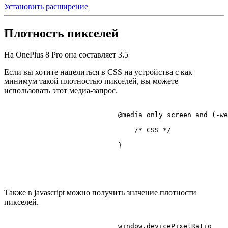
Установить расширение
Плотность пикселей
На OnePlus 8 Pro она составляет
3.5
Если вы хотите нацелиться в CSS на устройства с как
минимум такой плотностью пикселей, вы можете
использовать этот медиа-запрос.
@media
 only 
screen
 and (-we
/* CSS */
                            }

Также в javascript можно получить значение плотности
пикселей.
                            window.
devicePixelRatio