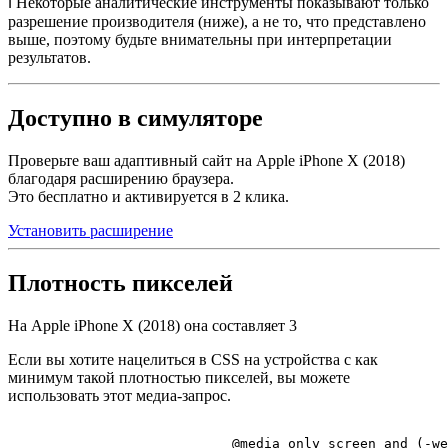
ℹ️ Некоторые аналитические инструменты показывают только
разрешение производителя (ниже), а не то, что представлено
выше, поэтому будьте внимательны при интерпретации
результатов.
Доступно в симуляторе
Проверьте ваш адаптивный сайт на Apple iPhone X (2018)
благодаря расширению браузера.
Это бесплатно и активируется в 2 клика.
Установить расширение
Плотность пикселей
На Apple iPhone X (2018) она составляет
3
Если вы хотите нацелиться в CSS на устройства с как
минимум такой плотностью пикселей, вы можете
использовать этот медиа-запрос.
@media
 only 
screen
 and (-we