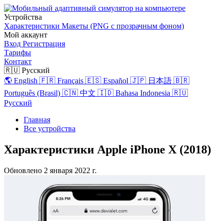
Устройства
Характеристики
Макеты (PNG с прозрачным фоном)
Мой аккаунт
Вход
Регистрация
Тарифы
Контакт
🇷🇺 Русский
🌎 English
🇫🇷 Français
🇪🇸 Español
🇯🇵 日本語
🇧🇷
Português (Brasil)
🇨🇳 中文
🇮🇩 Bahasa Indonesia
🇷🇺
Русский
Главная
Все устройства
Характеристики Apple iPhone X (2018)
Обновлено
2 января 2022 г.