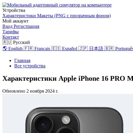
Устройства
Характеристики
Макеты (PNG с прозрачным фоном)
Мой аккаунт
Вход
Регистрация
Тарифы
Контакт
🇷🇺 Русский
🌎 English
🇫🇷 Français
🇪🇸 Español
🇯🇵 日本語
🇧🇷 Português
Главная
Все устройства
Характеристики Apple iPhone 16 PRO M
Обновлено
2 ноября 2024 г.