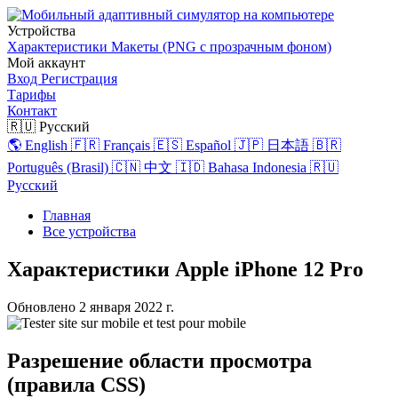
Устройства
Характеристики
Макеты (PNG с прозрачным фоном)
Мой аккаунт
Вход
Регистрация
Тарифы
Контакт
🇷🇺 Русский
🌎 English
🇫🇷 Français
🇪🇸 Español
🇯🇵 日本語
🇧🇷
Português (Brasil)
🇨🇳 中文
🇮🇩 Bahasa Indonesia
🇷🇺
Русский
Главная
Все устройства
Характеристики Apple iPhone 12 Pro
Обновлено
2 января 2022 г.
Разрешение области просмотра
(правила CSS)