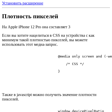
Установить расширение
Плотность пикселей
На Apple iPhone 12 Pro она составляет
3
Если вы хотите нацелиться в CSS на устройства с как
минимум такой плотностью пикселей, вы можете
использовать этот медиа-запрос.
@media
 only 
screen
 and (-we
/* CSS */
                            }

Также в javascript можно получить значение плотности
пикселей.
                            window.
devicePixelRatio