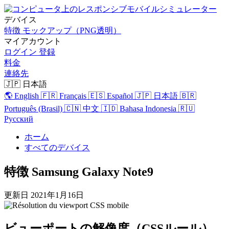
デバイス
特徴
モックアップ（PNG透明）
マイアカウント
ログイン
登録
料金
連絡先
🇯🇵 日本語
🌎 English
🇫🇷 Français
🇪🇸 Español
🇯🇵 日本語
🇧🇷
Português (Brasil)
🇨🇳 中文
🇮🇩 Bahasa Indonesia
🇷🇺
Русский
ホーム
すべてのデバイス
特徴 Samsung Galaxy Note9
更新日
2021年1月16日
ビューポートの解像度（CSSルール）