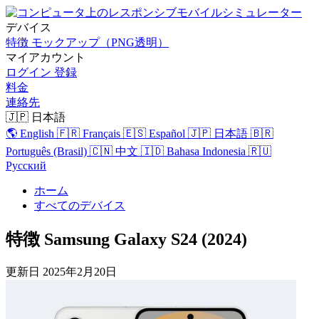
デバイス
特徴
モックアップ（PNG透明）
マイアカウント
ログイン
登録
料金
連絡先
🇯🇵 日本語
🌎 English
🇫🇷 Français
🇪🇸 Español
🇯🇵 日本語
🇧🇷
Português (Brasil)
🇨🇳 中文
🇮🇩 Bahasa Indonesia
🇷🇺
Русский
ホーム
すべてのデバイス
特徴 Samsung Galaxy S24 (2024)
更新日
2025年2月20日