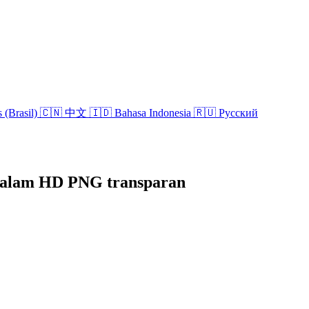
 (Brasil)
🇨🇳 中文
🇮🇩 Bahasa Indonesia
🇷🇺 Русский
 dalam HD PNG transparan