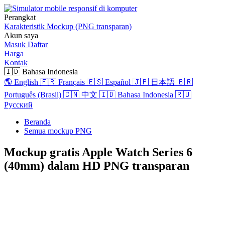
Perangkat
Karakteristik
Mockup (PNG transparan)
Akun saya
Masuk
Daftar
Harga
Kontak
🇮🇩 Bahasa Indonesia
🌎 English
🇫🇷 Français
🇪🇸 Español
🇯🇵 日本語
🇧🇷
Português (Brasil)
🇨🇳 中文
🇮🇩 Bahasa Indonesia
🇷🇺
Русский
Beranda
Semua mockup PNG
Mockup gratis Apple Watch Series 6
(40mm) dalam HD PNG transparan