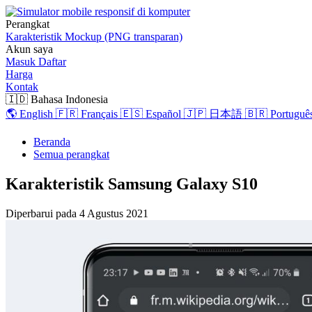
Perangkat
Karakteristik
Mockup (PNG transparan)
Akun saya
Masuk
Daftar
Harga
Kontak
🇮🇩 Bahasa Indonesia
🌎 English
🇫🇷 Français
🇪🇸 Español
🇯🇵 日本語
🇧🇷 Português
Beranda
Semua perangkat
Karakteristik Samsung Galaxy S10
Diperbarui pada
4 Agustus 2021