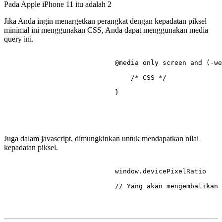
Pada Apple iPhone 11 itu adalah
2
Jika Anda ingin menargetkan perangkat dengan kepadatan piksel
minimal ini menggunakan CSS, Anda dapat menggunakan media
query ini.
@media
 only 
screen
 and (-we
/* CSS */
                            }

Juga dalam javascript, dimungkinkan untuk mendapatkan nilai
kepadatan piksel.
                            window.
devicePixelRatio
// Yang akan mengembalikan 