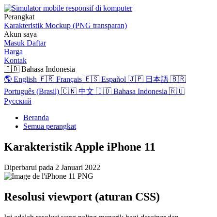
Perangkat
Karakteristik
Mockup (PNG transparan)
Akun saya
Masuk
Daftar
Harga
Kontak
🇮🇩 Bahasa Indonesia
🌎 English
🇫🇷 Français
🇪🇸 Español
🇯🇵 日本語
🇧🇷
Português (Brasil)
🇨🇳 中文
🇮🇩 Bahasa Indonesia
🇷🇺
Русский
Beranda
Semua perangkat
Karakteristik Apple iPhone 11
Diperbarui pada
2 Januari 2022
Resolusi viewport (aturan CSS)