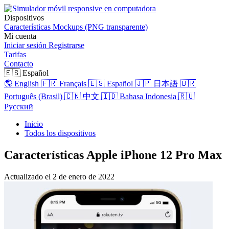
Dispositivos
Características
Mockups (PNG transparente)
Mi cuenta
Iniciar sesión
Registrarse
Tarifas
Contacto
🇪🇸 Español
🌎 English
🇫🇷 Français
🇪🇸 Español
🇯🇵 日本語
🇧🇷
Português (Brasil)
🇨🇳 中文
🇮🇩 Bahasa Indonesia
🇷🇺
Русский
Inicio
Todos los dispositivos
Características Apple iPhone 12 Pro Max
Actualizado el
2 de enero de 2022