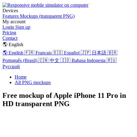
Devices
Features
Mockups (transparent PNG)
My account
Login
Sign up
Pricing
Contact
🌎 English
🌎 English
🇫🇷 Français
🇪🇸 Español
🇯🇵 日本語
🇧🇷
Português (Brasil)
🇨🇳 中文
🇮🇩 Bahasa Indonesia
🇷🇺
Русский
Home
All PNG mockups
Free mockup of Apple iPhone 11 Pro in
HD transparent PNG