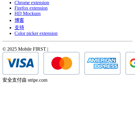
Chrome extension
Firefox extension
HD Mockups
博客
支持
Color picker extension
© 2025 Mobile FIRST |
安全支付由 stripe.com