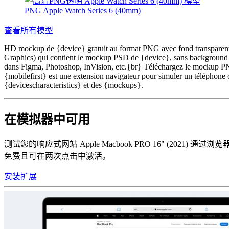
PNG Apple Watch Series 6 (40mm)
查看所有模型
HD mockup de {device} gratuit au format PNG avec fond transparent, 
Graphics) qui contient le mockup PSD de {device}, sans background et
dans Figma, Photoshop, InVision, etc.{br} Téléchargez le mockup PNG
{mobilefirst} est une extension navigateur pour simuler un téléphone o
{devicescharacteristics} et des {mockups}.
在模拟器中可用
测试您的响应式网站 Apple Macbook PRO 16" (2021) 通过浏
免费且可在两次点击中激活。
安装扩展