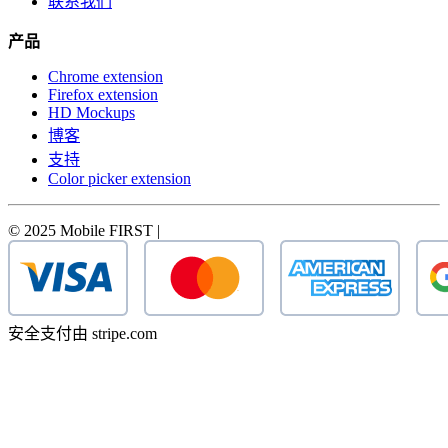
联系我们
产品
Chrome extension
Firefox extension
HD Mockups
博客
支持
Color picker extension
© 2025 Mobile FIRST |
安全支付由 stripe.com