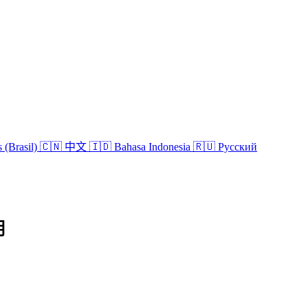
 (Brasil)
🇨🇳 中文
🇮🇩 Bahasa Indonesia
🇷🇺 Русский
明