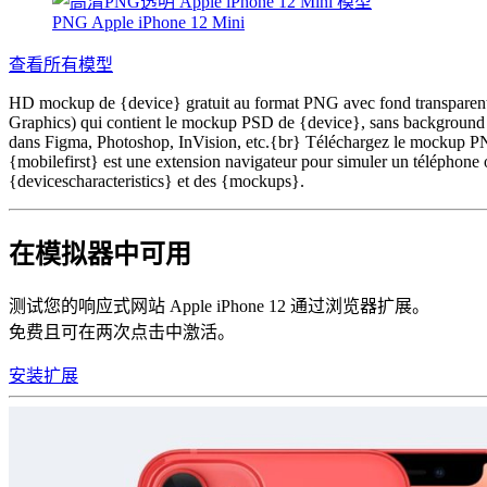
PNG Apple iPhone 12 Mini
查看所有模型
HD mockup de {device} gratuit au format PNG avec fond transparent, 
Graphics) qui contient le mockup PSD de {device}, sans background et
dans Figma, Photoshop, InVision, etc.{br} Téléchargez le mockup PNG
{mobilefirst} est une extension navigateur pour simuler un téléphone o
{devicescharacteristics} et des {mockups}.
在模拟器中可用
测试您的响应式网站 Apple iPhone 12 通过浏览器扩展。
免费且可在两次点击中激活。
安装扩展