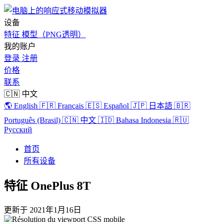
设备
特征
模型（PNG透明）
我的账户
登录
注册
价格
联系
🇨🇳 中文
🌎 English
🇫🇷 Français
🇪🇸 Español
🇯🇵 日本語
🇧🇷
Português (Brasil)
🇨🇳 中文
🇮🇩 Bahasa Indonesia
🇷🇺
Русский
首页
所有设备
特征 OnePlus 8T
更新于
2021年1月16日