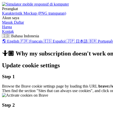
Perangkat
Karakteristik
Mockup (PNG transparan)
Akun saya
Masuk
Daftar
Harga
Kontak
🇮🇩 Bahasa Indonesia
🌎 English
🇫🇷 Français
🇪🇸 Español
🇯🇵 日本語
🇧🇷 Português
🤷🏼 Why my subscription doesn't work o
Update cookie settings
Step 1
Browse the Brave cookie settings page by loading this URL
brave://
Then find the section "Sites that can always use cookies", and click 
Step 2