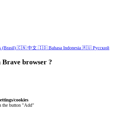
 (Brasil)
🇨🇳 中文
🇮🇩 Bahasa Indonesia
🇷🇺 Русский
n Brave browser ?
settings/cookies
on the button "Add"