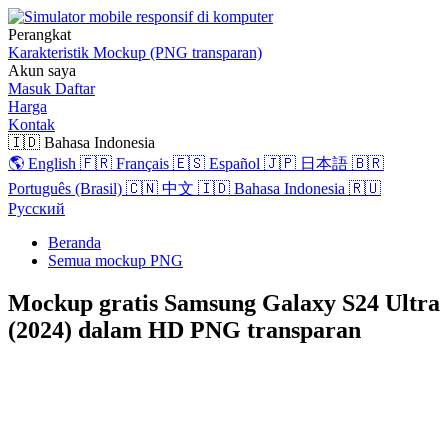
Perangkat
Karakteristik
Mockup (PNG transparan)
Akun saya
Masuk
Daftar
Harga
Kontak
🇮🇩 Bahasa Indonesia
🌎 English
🇫🇷 Français
🇪🇸 Español
🇯🇵 日本語
🇧🇷
Português (Brasil)
🇨🇳 中文
🇮🇩 Bahasa Indonesia
🇷🇺
Русский
Beranda
Semua mockup PNG
Mockup gratis Samsung Galaxy S24 Ultra
(2024) dalam HD PNG transparan