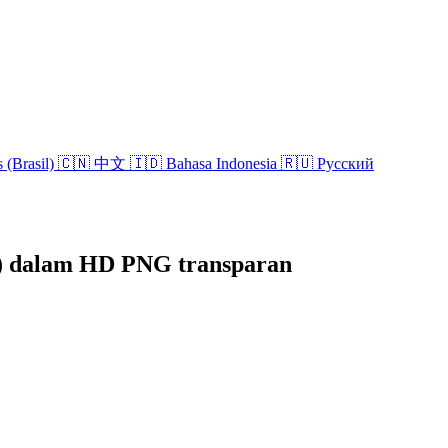
 (Brasil)
🇨🇳 中文
🇮🇩 Bahasa Indonesia
🇷🇺 Русский
3) dalam HD PNG transparan