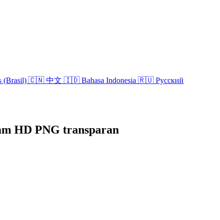
 (Brasil)
🇨🇳 中文
🇮🇩 Bahasa Indonesia
🇷🇺 Русский
alam HD PNG transparan