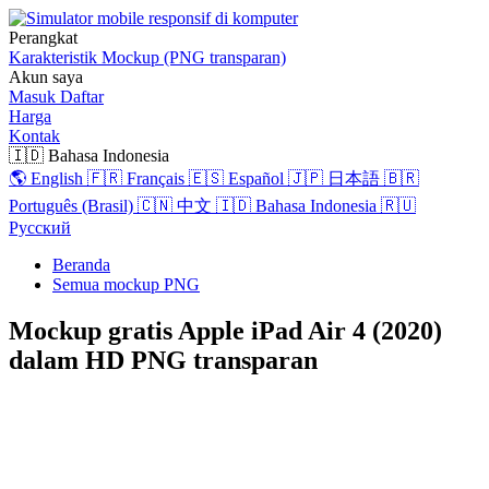
Perangkat
Karakteristik
Mockup (PNG transparan)
Akun saya
Masuk
Daftar
Harga
Kontak
🇮🇩 Bahasa Indonesia
🌎 English
🇫🇷 Français
🇪🇸 Español
🇯🇵 日本語
🇧🇷
Português (Brasil)
🇨🇳 中文
🇮🇩 Bahasa Indonesia
🇷🇺
Русский
Beranda
Semua mockup PNG
Mockup gratis Apple iPad Air 4 (2020)
dalam HD PNG transparan